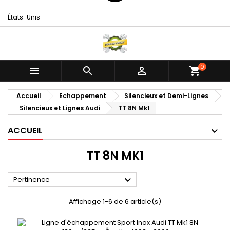
États-Unis
0



shopping_cart
Accueil
Echappement
Silencieux et Demi-Lignes
Silencieux et Lignes Audi
TT 8N Mk1
ACCUEIL
TT 8N MK1

Pertinence
Affichage 1-6 de 6 article(s)