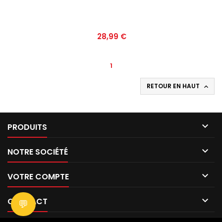
Prix
28,99 €
1
RETOUR EN HAUT


PRODUITS

NOTRE SOCIÉTÉ

VOTRE COMPTE

CONTACT
💬