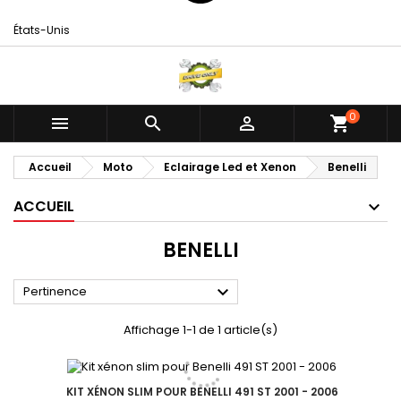
États-Unis
0



shopping_cart
Accueil
Moto
Eclairage Led et Xenon
Benelli
ACCUEIL
BENELLI

Pertinence
Affichage 1-1 de 1 article(s)
KIT XÉNON SLIM POUR BENELLI 491 ST 2001 - 2006