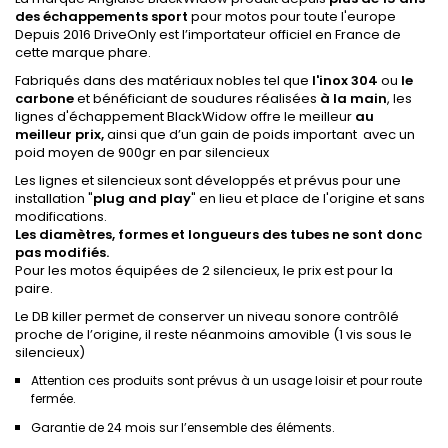
des échappements sport
pour motos pour toute l'europe
Depuis 2016 DriveOnly est l’importateur officiel en France de
cette marque phare.
Fabriqués dans des matériaux nobles tel que
l'inox 304
ou
le
carbone
et bénéficiant de soudures réalisées
à la main
, les
lignes d'échappement BlackWidow offre le meilleur
au
meilleur prix,
ainsi que d’un gain de poids important avec un
poid moyen de 900gr en par silencieux
Les lignes et silencieux sont développés et prévus pour une
installation "
plug
and
play
" en lieu et place de l'origine et sans
modifications.
Les diamètres, formes et longueurs des tubes ne sont donc
pas modifiés.
Pour les motos équipées de 2 silencieux, le prix est pour la
paire.
Le DB killer permet de conserver un niveau sonore contrôlé
proche de l’origine, il reste néanmoins amovible (1 vis sous le
silencieux)
Attention ces produits sont prévus à un usage loisir et pour route
fermée.
Garantie de 24 mois sur l’ensemble des éléments.