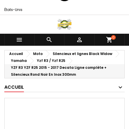
États-Unis
0



shopping_cart
Accueil
Moto
Silencieux et lignes Black Widow
Yamaha
Yzf R3 / Yzf R25
YZF R3 YZF R25 2015 - 2017 Decata Ligne complète +
Silencieux Rond Noir En Inox 300mm
ACCUEIL