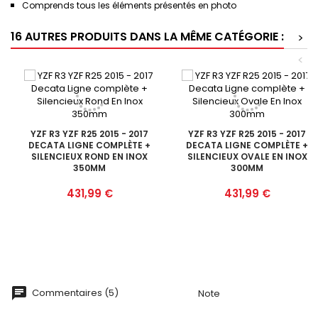
Comprends tous les éléments présentés en photo
16 AUTRES PRODUITS DANS LA MÊME CATÉGORIE :
>
<
YZF R3 YZF R25 2015 - 2017
YZF R3 YZF R25 2015 - 2017
DECATA LIGNE COMPLÈTE +
DECATA LIGNE COMPLÈTE +
SILENCIEUX ROND EN INOX
SILENCIEUX OVALE EN INOX
350MM
300MM
Prix
Prix
431,99 €
431,99 €
Commentaires (5)
Note