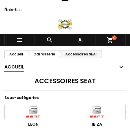
États-Unis
0



shopping_cart
Accueil
Carrosserie
Accessoires SEAT
ACCUEIL
ACCESSOIRES SEAT
Sous-catégories
LEON
IBIZA