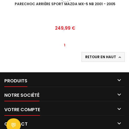
PARECHOC ARRIÈRE SPORT MAZDA MX-5 NB 2001 - 2005
Prix
249,99 €
1
RETOUR EN HAUT


PRODUITS

NOTRE SOCIÉTÉ

VOTRE COMPTE

CONTACT
💬