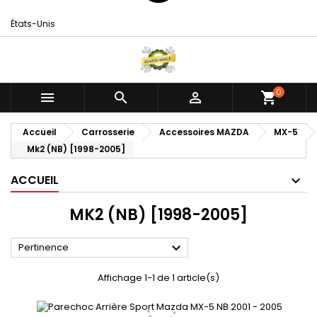
États-Unis
0



shopping_cart
Accueil
Carrosserie
Accessoires MAZDA
MX-5
Mk2 (NB) [1998-2005]
ACCUEIL
MK2 (NB) [1998-2005]

Pertinence
Affichage 1-1 de 1 article(s)