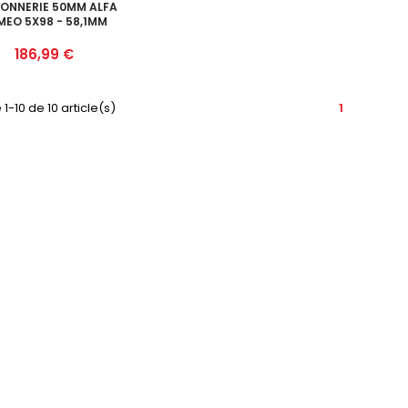
ONNERIE 50MM ALFA
MEO 5X98 - 58,1MM
Prix
186,99 €
1-10 de 10 article(s)
1