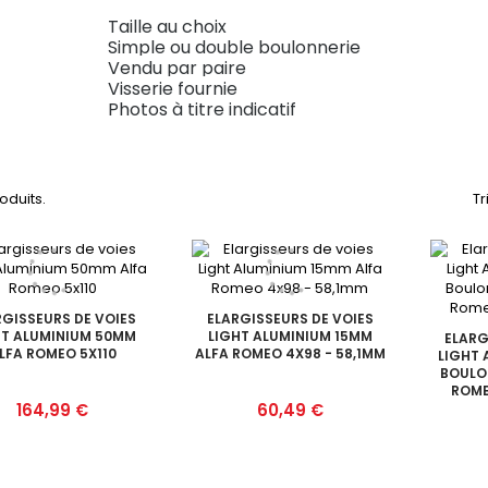
Taille au choix
Simple ou double boulonnerie
Vendu par paire
Visserie fournie
Photos à titre indicatif
roduits.
Tr
RGISSEURS DE VOIES
ELARGISSEURS DE VOIES
HT ALUMINIUM 50MM
LIGHT ALUMINIUM 15MM
ELARG
LFA ROMEO 5X110
ALFA ROMEO 4X98 - 58,1MM
LIGHT 
BOULO
ROME
Prix
Prix
164,99 €
60,49 €