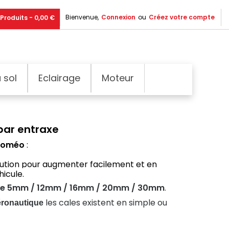
Bienvenue,
Connexion
ou
Créez votre compte
Produits - 0,00 €
 sol
Eclairage
Moteur
par entraxe
 Roméo
:
olution pour augmenter facilement et en
hicule.
de
5
mm / 12mm / 16mm / 20mm / 30mm
.
les cales existent en simple ou
aéronautique