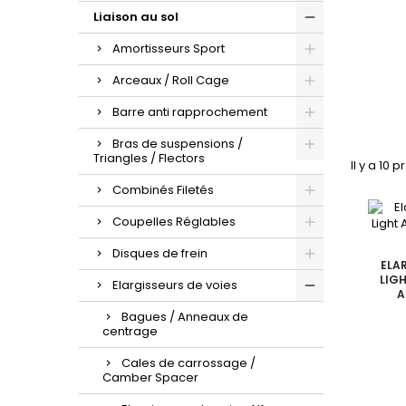
Liaison au sol
Amortisseurs Sport
Arceaux / Roll Cage
Barre anti rapprochement
Bras de suspensions /
Triangles / Flectors
Il y a 10 p
Combinés Filetés
Coupelles Réglables
Disques de frein
ELA
LIG
Elargisseurs de voies
A
Bagues / Anneaux de
centrage
Cales de carrossage /
Camber Spacer