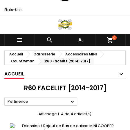
États-Unis
0



shopping_cart
Accueil
Carrosserie
Accessoires MINI
Countryman
R60 Facelift [2014-2017]
ACCUEIL
R60 FACELIFT [2014-2017]

Pertinence
Affichage 1-4 de 4 article(s)