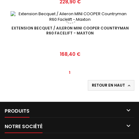
Prix
228,90 €
EXTENSION BECQUET / AILERON MINI COOPER COUNTRYMAN
R60 FACELIFT - MAXTON
Prix
168,40 €
1
RETOUR EN HAUT


PRODUITS

NOTRE SOCIÉTÉ