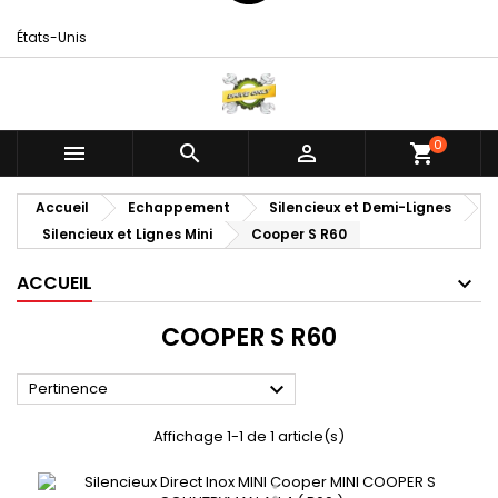
États-Unis
0



shopping_cart
Accueil
Echappement
Silencieux et Demi-Lignes
Silencieux et Lignes Mini
Cooper S R60
ACCUEIL
COOPER S R60

Pertinence
Affichage 1-1 de 1 article(s)