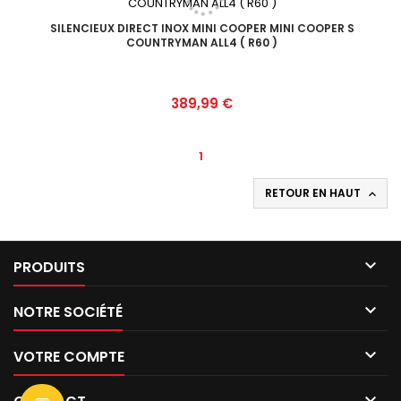
SILENCIEUX DIRECT INOX MINI COOPER MINI COOPER S
COUNTRYMAN ALL4 ( R60 )
Prix
389,99 €
1
RETOUR EN HAUT


PRODUITS

NOTRE SOCIÉTÉ

VOTRE COMPTE
