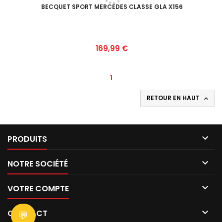
BECQUET SPORT MERCEDES CLASSE GLA X156
Prix
169,99 €
1
RETOUR EN HAUT


PRODUITS

NOTRE SOCIÉTÉ

VOTRE COMPTE

CONTACT
💬