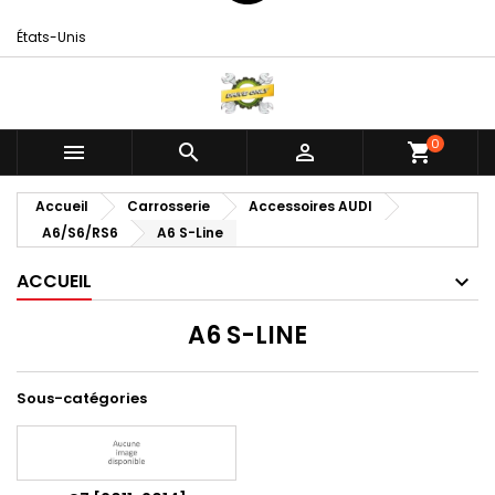
États-Unis
0



shopping_cart
Accueil
Carrosserie
Accessoires AUDI
A6/S6/RS6
A6 S-Line
ACCUEIL
A6 S-LINE
Sous-catégories