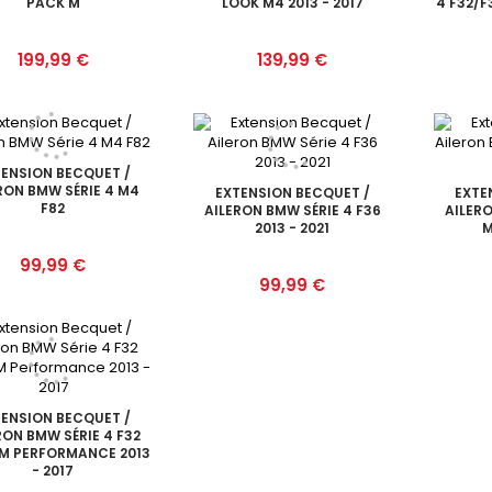
PACK M
LOOK M4 2013 - 2017
4 F32/F
Prix
Prix
199,99 €
139,99 €
ENSION BECQUET /
RON BMW SÉRIE 4 M4
EXTENSION BECQUET /
EXTE
F82
AILERON BMW SÉRIE 4 F36
AILERO
2013 - 2021
M
Prix
99,99 €
Prix
99,99 €
ENSION BECQUET /
RON BMW SÉRIE 4 F32
M PERFORMANCE 2013
- 2017