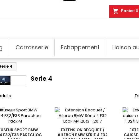
shopping_cart
Panier:
0
g
Carrosserie
Echappement
Liaison au
Serie 4
Serie 4
oduits.
Tr
FUSEUR SPORT BMW
EXTENSION BECQUET /
EXTE
 4 F32/F33 PARECHOC
AILERON BMW SÉRIE 4 F32
CAISSE