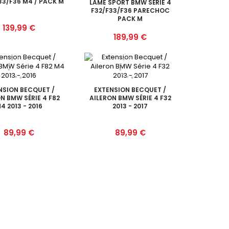
33/F36 M4 / PACK M
LAME SPORT BMW SÉRIE 4
F32/F33/F36 PARECHOC
PACK M
Prix
139,99 €
Prix
189,99 €
NSION BECQUET /
EXTENSION BECQUET /
N BMW SÉRIE 4 F82
AILERON BMW SÉRIE 4 F32
4 2013 - 2016
2013 - 2017
Prix
Prix
89,99 €
89,99 €