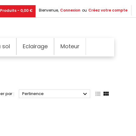
Bienvenue,
Connexion
ou
Créez votre compte
Produits - 0,00 €
 sol
Eclairage
Moteur



ier par :
Pertinence