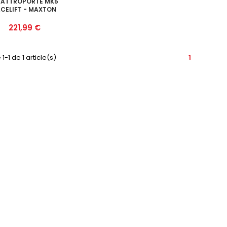
ATTROPORTE MK5
CELIFT - MAXTON
Prix
221,99 €
1-1 de 1 article(s)
1