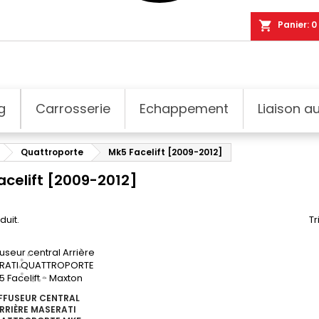
shopping_cart
Panier:
0
g
Carrosserie
Echappement
Liaison au
Quattroporte
Mk5 Facelift [2009-2012]
acelift [2009-2012]
oduit.
Tr
FFUSEUR CENTRAL
RRIÈRE MASERATI