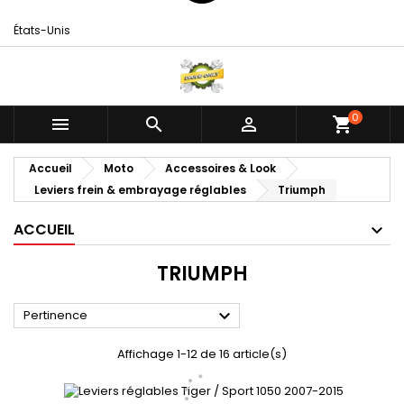
États-Unis
0



shopping_cart
Accueil
Moto
Accessoires & Look
Leviers frein & embrayage réglables
Triumph
ACCUEIL
TRIUMPH

Pertinence
Affichage 1-12 de 16 article(s)