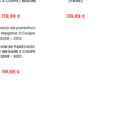
 3 COUPÉ / BERLINE
(PAIRE)
Prix
Prix
139,99 €
139,99 €
SION DE PARECHOC
E MEGANE 3 COUPE
2008 - 2012
Prix
119,99 €