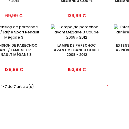
- 2014
MÉGANE 3 COUPÉ
MÉGANE
Prix
Prix
69,99 €
139,99 €
NSION DE PARECHOC
LAMPE DE PARECHOC
EXTEN
ANT / LAME SPORT
AVANT MEGANE 3 COUPE
ARRIÈR
ENAULT MÉGANE 3
2008 - 2012
Prix
Prix
139,99 €
153,99 €
 1-7 de 7 article(s)
1