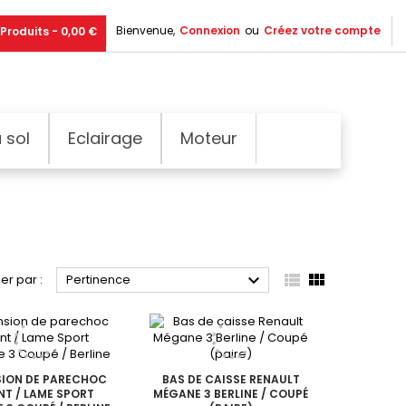
Bienvenue,
Connexion
ou
Créez votre compte
Produits - 0,00 €
 sol
Eclairage
Moteur



ier par :
Pertinence
SION DE PARECHOC
BAS DE CAISSE RENAULT
T / LAME SPORT
MÉGANE 3 BERLINE / COUPÉ