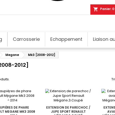
shopping_cart
Panier:
0
g
Carrosserie
Echappement
Liaison au
Megane
Mk3 [2008-2012]
2008-2012]
oduits.
Tr
UPIÈRES DE PHARE
EXTENSION DE PARECHOC /
EXTEN
LT MEGANE MK3 2008
JUPE SPORT RENAULT
AVAN