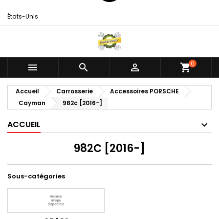
États-Unis
0



shopping_cart
Accueil
Carrosserie
Accessoires PORSCHE
Cayman
982c [2016-]
ACCUEIL
982C [2016-]
Sous-catégories