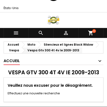
États-Unis
0



shopping_cart
Accueil
Moto
Silencieux et lignes Black Widow
Vespa
Vespa Gtv 300 4t 4v Ie 2009-2013
ACCUEIL
VESPA GTV 300 4T 4V IE 2009-2013
Veuillez nous excuser pour le désagrément.
Effectuez une nouvelle recherche