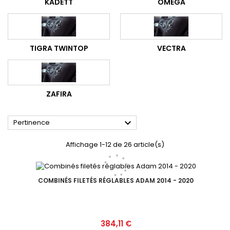
KADETT
OMEGA
TIGRA TWINTOP
VECTRA
ZAFIRA

Pertinence
Affichage 1-12 de 26 article(s)
COMBINÉS FILETÉS RÉGLABLES ADAM 2014 - 2020
Prix
384,11 €