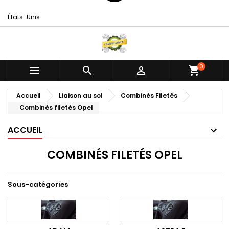
États-Unis
0



shopping_cart
Accueil
Liaison au sol
Combinés Filetés
Combinés filetés Opel
ACCUEIL
COMBINÉS FILETÉS OPEL
Sous-catégories