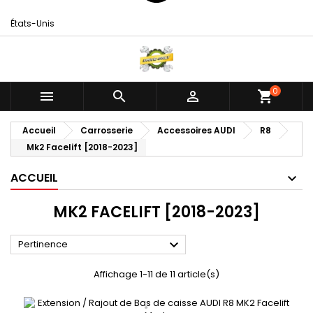
États-Unis
0



shopping_cart
Accueil
Carrosserie
Accessoires AUDI
R8
Mk2 Facelift [2018-2023]
ACCUEIL
MK2 FACELIFT [2018-2023]

Pertinence
Affichage 1-11 de 11 article(s)