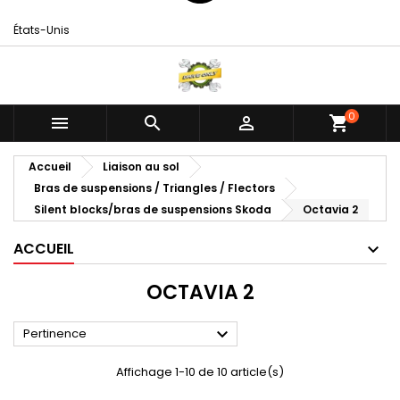
États-Unis
0



shopping_cart
Accueil
Liaison au sol
Bras de suspensions / Triangles / Flectors
Silent blocks/bras de suspensions Skoda
Octavia 2
ACCUEIL
OCTAVIA 2

Pertinence
Affichage 1-10 de 10 article(s)