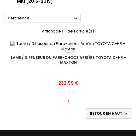
MK1 [2016-2019]

Pertinence
Affichage 1-1 de 1 article(s)
LAME / DIFFUSEUR DU PARE-CHOCS ARRIÈRE TOYOTA C-HR -
MAXTON
Prix
232,99 €
1
RETOUR EN HAUT
