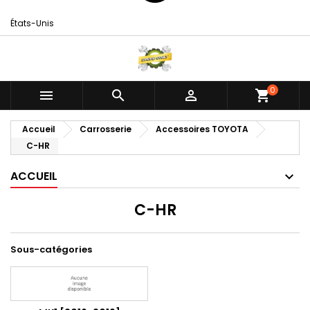
États-Unis
0



shopping_cart
Accueil
Carrosserie
Accessoires TOYOTA
C-HR
ACCUEIL
C-HR
Sous-catégories