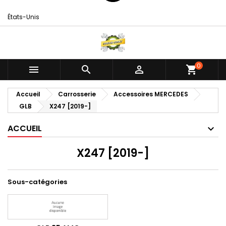
États-Unis
0



shopping_cart
Accueil
Carrosserie
Accessoires MERCEDES
GLB
X247 [2019-]
ACCUEIL
X247 [2019-]
Sous-catégories