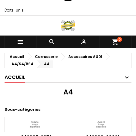
États-Unis
0



shopping_cart
Accueil
Carrosserie
Accessoires AUDI
A4/S4/RS4
A4
ACCUEIL
A4
Sous-catégories