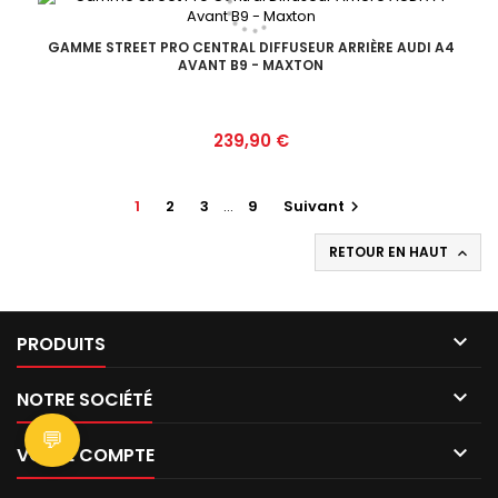
GAMME STREET PRO CENTRAL DIFFUSEUR ARRIÈRE AUDI A4
AVANT B9 - MAXTON
Prix
239,90 €
1
2
3
…
9
Suivant

RETOUR EN HAUT


PRODUITS

NOTRE SOCIÉTÉ
💬

VOTRE COMPTE