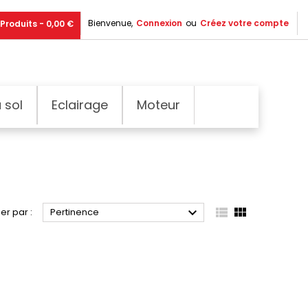
Bienvenue,
Connexion
ou
Créez votre compte
Produits - 0,00 €
 sol
Eclairage
Moteur



ier par :
Pertinence