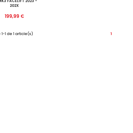
MK3 FACELIFT 2023 -
202X
Prix
199,99 €
1-1 de 1 article(s)
1