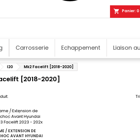
shopping_cart
Panier:
0
g
Carrosserie
Echappement
Liaison au
I20
Mk2 Facelift [2018-2020]
acelift [2018-2020]
oduit.
Tr
ME / EXTENSION DE
HOC AVANT HYUNDAI