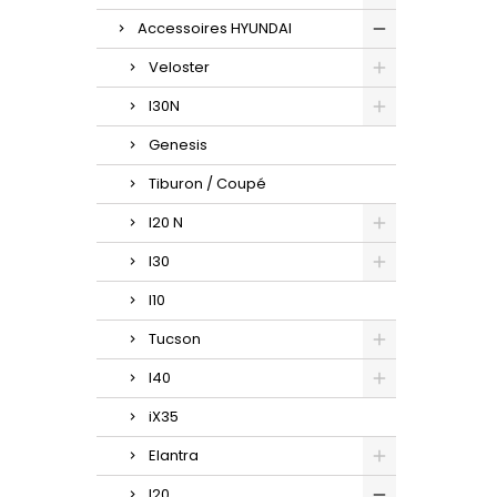
Accessoires HYUNDAI
Veloster
I30N
Genesis
Tiburon / Coupé
I20 N
I30
I10
Tucson
I40
iX35
Elantra
I20