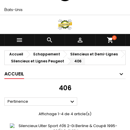
États-Unis
0



shopping_cart
Accueil
Echappement
Silencieux et Demi-Lignes
Silencieux et Lignes Peugeot
406
ACCUEIL
406

Pertinence
Affichage 1-4 de 4 article(s)