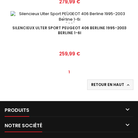
Prix
279,99 €
SILENCIEUX ULTER SPORT PEUGEOT 406 BERLINE 1995-2003
BERLINE 1-6I
Prix
259,99 €
1
RETOUR EN HAUT


PRODUITS

NOTRE SOCIÉTÉ