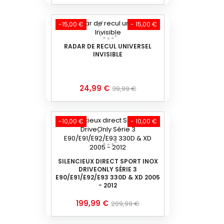
de
base
-15,00 €
- 15,00 €
RADAR DE RECUL UNIVERSEL
INVISIBLE
Prix
Prix
24,99 €
39,99 €
de
base
-10,00 €
- 10,00 €
SILENCIEUX DIRECT SPORT INOX
DRIVEONLY SÉRIE 3
E90/E91/E92/E93 330D & XD 2005
- 2012
Prix
Prix
199,99 €
209,99 €
de