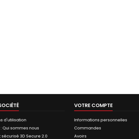
SOCIÉTÉ
VOTRE COMPTE
 d'utilisation
Informations personnelles
y : Qui sommes nous
Commandes
 sécurisé 3D Secure 2.0
Avoirs