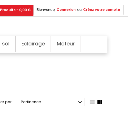
Bienvenue,
Connexion
ou
Créez votre compte
Produits - 0,00 €
 sol
Eclairage
Moteur



ier par :
Pertinence