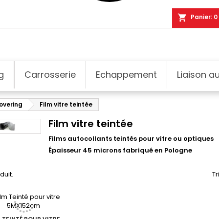
shopping_cart
Panier:
0
g
Carrosserie
Echappement
Liaison au
covering
Film vitre teintée
Film vitre teintée
Films autocollants teintés pour vitre ou optiques
Épaisseur 45 microns fabriqué en Pologne
oduit.
Tr