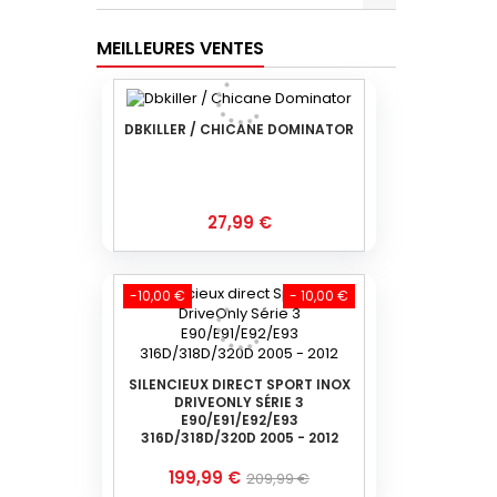
MEILLEURES VENTES
DBKILLER / CHICANE DOMINATOR
Prix
27,99 €
-10,00 €
- 10,00 €
SILENCIEUX DIRECT SPORT INOX
DRIVEONLY SÉRIE 3
E90/E91/E92/E93
316D/318D/320D 2005 - 2012
Prix
Prix
199,99 €
209,99 €