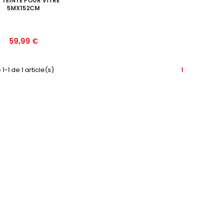
M TEINTÉ POUR VITRE
5MX152CM
Prix
59,99 €
1-1 de 1 article(s)
1