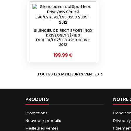
base
SILENCIEUX DIRECT SPORT INOX
DRIVEONLY SÉRIE 3
E90/E91/E92/E93 325D 2005 -
2012
Prix
199,99 €
TOUTES LES MEILLEURES VENTES

PRODUITS
NOTRE 
Promotions
Conditions
Nouveaux produits
Driveonl
Meilleures ventes
Paiement