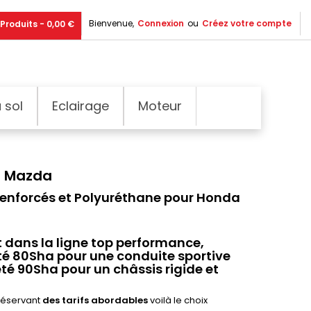
Bienvenue,
Connexion
ou
Créez votre compte
Produits - 0,00 €
 sol
Eclairage
Moteur
s Mazda
 Renforcés et Polyuréthane pour Honda
nt dans la ligne top performance,
té 80Sha
pour une conduite sportive
eté 90Sha
pour un châssis rigide et
réservant
des tarifs abordables
voilà le choix