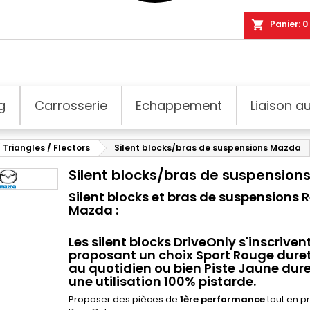
shopping_cart
Panier:
0
g
Carrosserie
Echappement
Liaison au
 Triangles / Flectors
Silent blocks/bras de suspensions Mazda
Silent blocks/bras de suspension
Silent blocks et bras de suspensions
Mazda :
Les silent blocks DriveOnly s'inscrive
proposant un choix Sport
Rouge dure
au quotidien ou bien Piste
Jaune dur
une utilisation 100% pistarde.
Proposer des pièces de
1ère performance
tout en p