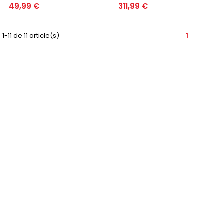
Prix
Prix
49,99 €
311,99 €
1-11 de 11 article(s)
1