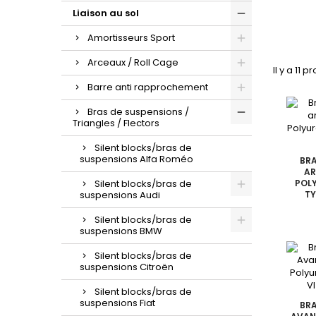
Liaison au sol
Amortisseurs Sport
Arceaux / Roll Cage
Il y a 11 p
Barre anti rapprochement
Bras de suspensions /
Triangles / Flectors
Silent blocks/bras de
suspensions Alfa Roméo
BRA
AR
Silent blocks/bras de
POL
suspensions Audi
TY
Silent blocks/bras de
suspensions BMW
Silent blocks/bras de
suspensions Citroën
Silent blocks/bras de
suspensions Fiat
BRA