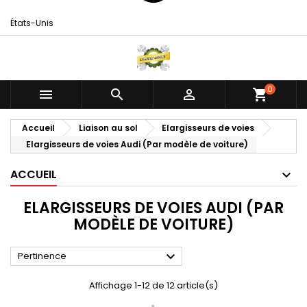
États-Unis
0



shopping_cart
Accueil
Liaison au sol
Elargisseurs de voies
Elargisseurs de voies Audi (Par modèle de voiture)
ACCUEIL
ELARGISSEURS DE VOIES AUDI (PAR
MODÈLE DE VOITURE)

Pertinence
Affichage 1-12 de 12 article(s)