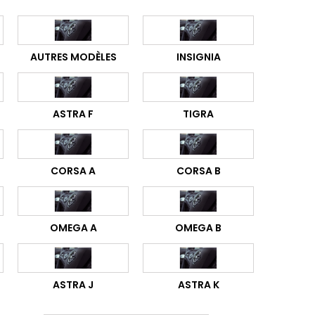
AUTRES MODÈLES
INSIGNIA
ASTRA F
TIGRA
CORSA A
CORSA B
OMEGA A
OMEGA B
ASTRA J
ASTRA K