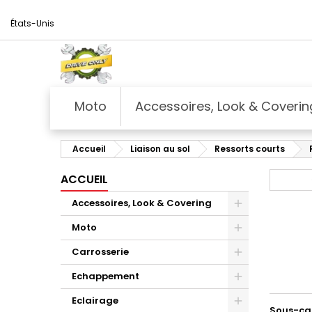
États-Unis
Moto
Accessoires, Look & Coverin
Accueil
Liaison au sol
Ressorts courts
ACCUEIL
Accessoires, Look & Covering
Moto
Carrosserie
Echappement
Eclairage
Sous-ca