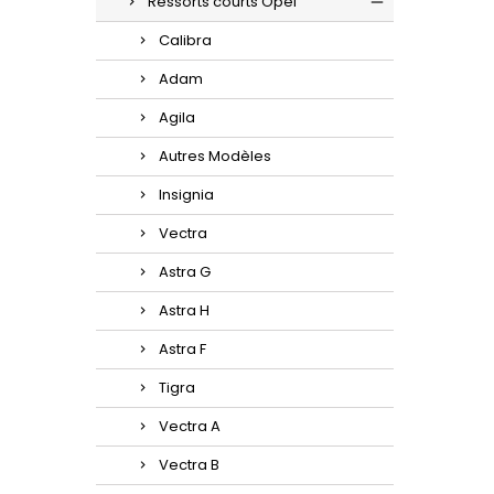
Ressorts courts Opel
Calibra
Adam
Agila
Autres Modèles
Insignia
Vectra
Astra G
Astra H
Astra F
Tigra
Vectra A
Vectra B