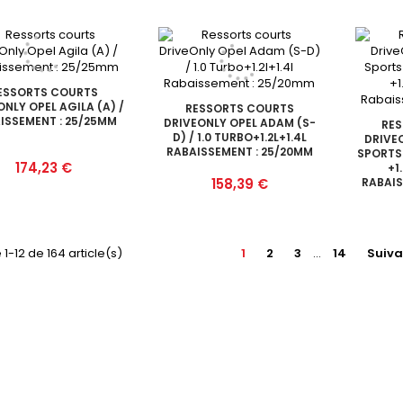
ESSORTS COURTS
NLY OPEL AGILA (A) /
RESSORTS COURTS
ISSEMENT : 25/25MM
DRIVEONLY OPEL ADAM (S-
RE
D) / 1.0 TURBO+1.2L+1.4L
DRIVE
RABAISSEMENT : 25/20MM
SPORTS 
Prix
174,23 €
+1
Prix
158,39 €
RABAIS
 1-12 de 164 article(s)
1
2
3
…
14
Suiva