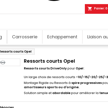
shopping_cart
Panier:
0
g
Carrosserie
Echappement
Liaison au
Ressorts courts Opel
Ressorts courts Opel
Ressorts courts DriveOnly
pour
Opel
:
Un large choix de ressorts courts
-10/-15/-20/-25/-
Montage Rigide ou Ressorts à
spire progressives
pou
amortisseurs sports ou d'origine.
Solution simple et
abordable
pour améliorer la
tenue
tégories