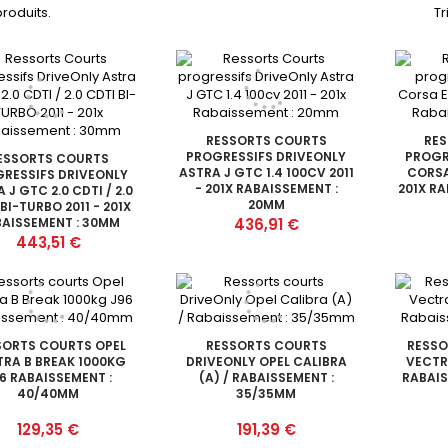
 produits.
Tr
RESSORTS COURTS
RE
PROGRESSIFS DRIVEONLY
PROGR
ESSORTS COURTS
ASTRA J GTC 1.4 100CV 2011
CORSA 
RESSIFS DRIVEONLY
- 201X RABAISSEMENT :
201X R
 J GTC 2.0 CDTI / 2.0
20MM
BI-TURBO 2011 - 201X
Prix
AISSEMENT : 30MM
436,91 €
Prix
443,51 €
SORTS COURTS OPEL
RESSORTS COURTS
RESSO
RA B BREAK 1000KG
DRIVEONLY OPEL CALIBRA
VECTR
6 RABAISSEMENT :
(A) / RABAISSEMENT :
RABAIS
40/40MM
35/35MM
Prix
Prix
129,35 €
191,39 €