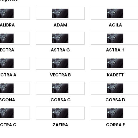
ALIBRA
ADAM
AGILA
ECTRA
ASTRA G
ASTRA H
ECTRA A
VECTRA B
KADETT
SCONA
CORSA C
CORSA D
ECTRA C
ZAFIRA
CORSA E