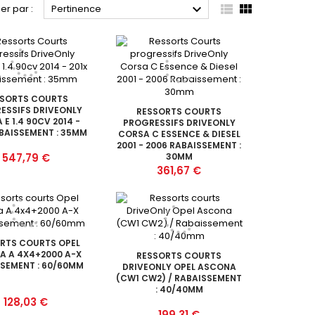



ier par :
Pertinence
SSORTS COURTS
ESSIFS DRIVEONLY
RESSORTS COURTS
E 1.4 90CV 2014 -
PROGRESSIFS DRIVEONLY
ABAISSEMENT : 35MM
CORSA C ESSENCE & DIESEL
2001 - 2006 RABAISSEMENT :
Prix
547,79 €
30MM
Prix
361,67 €
RTS COURTS OPEL
A A 4X4+2000 A-X
RESSORTS COURTS
SEMENT : 60/60MM
DRIVEONLY OPEL ASCONA
(CW1 CW2) / RABAISSEMENT
: 40/40MM
Prix
128,03 €
Prix
199,31 €