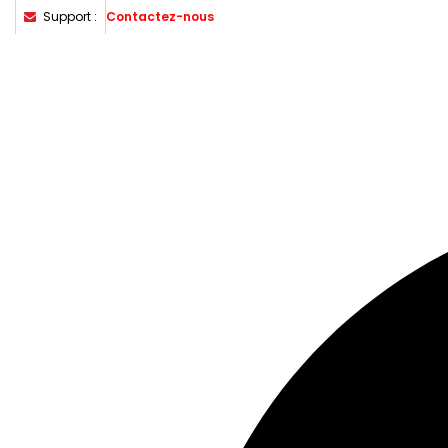
Support :
Contactez-nous