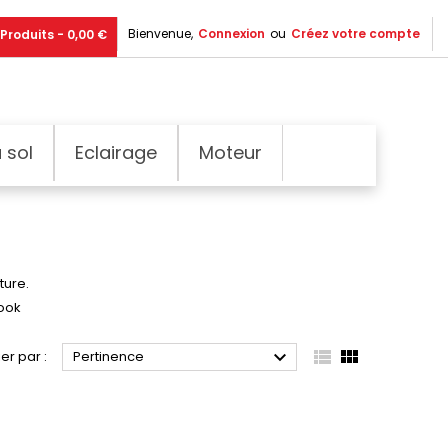
Bienvenue,
Connexion
ou
Créez votre compte
Produits - 0,00 €
 sol
Eclairage
Moteur
ture.
look



ier par :
Pertinence