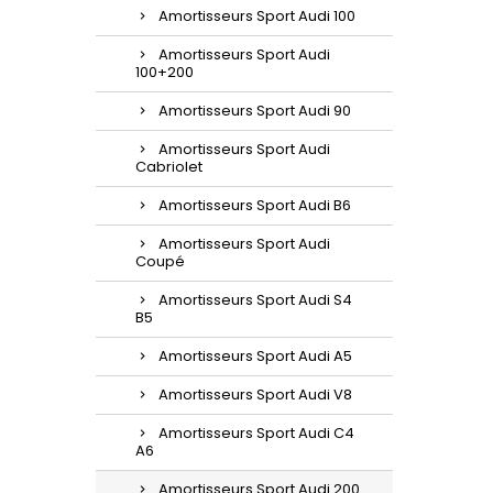
Amortisseurs Sport Audi 100
Amortisseurs Sport Audi
100+200
Amortisseurs Sport Audi 90
Amortisseurs Sport Audi
Cabriolet
Amortisseurs Sport Audi B6
Amortisseurs Sport Audi
Coupé
Amortisseurs Sport Audi S4
B5
Amortisseurs Sport Audi A5
Amortisseurs Sport Audi V8
Amortisseurs Sport Audi C4
A6
Amortisseurs Sport Audi 200