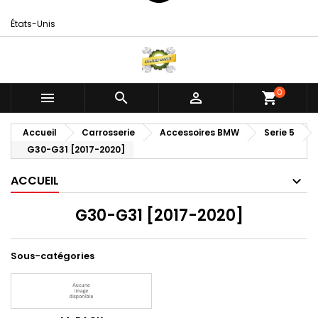
États-Unis
0



shopping_cart
Accueil
Carrosserie
Accessoires BMW
Serie 5
G30-G31 [2017-2020]
ACCUEIL
G30-G31 [2017-2020]
Sous-catégories