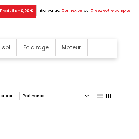
Bienvenue,
Connexion
ou
Créez votre compte
Produits - 0,00 €
 sol
Eclairage
Moteur



ier par :
Pertinence