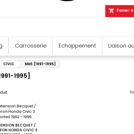
shopping_cart
Panier:
0
g
Carrosserie
Echappement
Liaison au
CIVIC
Mk5 [1991-1995]
1991-1995]
oduit.
Tr
ENSION BECQUET /
ERON HONDA CIVIC 3