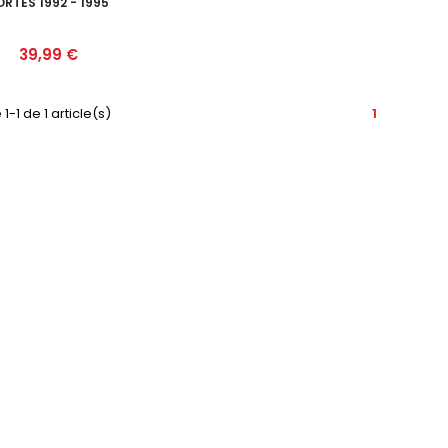
ORTES 1992 - 1995
Prix
39,99 €
1-1 de 1 article(s)
1