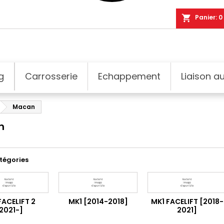
shopping_cart
Panier:
0
g
Carrosserie
Echappement
Liaison au
Macan
n
tégories
FACELIFT 2
MK1 [2014-2018]
MK1 FACELIFT [2018-
2021-]
2021]