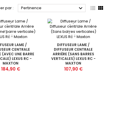



ier par :
Pertinence
FFUSEUR LAME /
DIFFUSEUR LAME /
USEUR CENTRALE
DIFFUSEUR CENTRALE
E (AVEC UNE BARRE
ARRIÈRE (SANS BARRES
CALE) LEXUS RC -
VERTICALES) LEXUS RC -
MAXTON
MAXTON
Prix
Prix
184,90 €
107,90 €