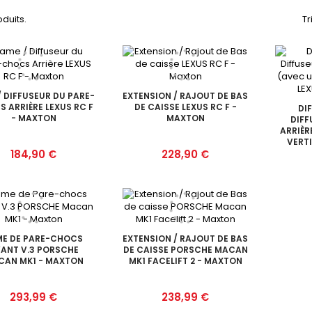
oduits.
Tr
/ DIFFUSEUR DU PARE-
EXTENSION / RAJOUT DE BAS
 ARRIÈRE LEXUS RC F
DE CAISSE LEXUS RC F -
DI
- MAXTON
MAXTON
DIFF
ARRIÈR
VERTI
Prix
Prix
184,90 €
228,90 €
ME DE PARE-CHOCS
EXTENSION / RAJOUT DE BAS
ANT V.3 PORSCHE
DE CAISSE PORSCHE MACAN
CAN MK1 - MAXTON
MK1 FACELIFT 2 - MAXTON
Prix
Prix
293,99 €
238,99 €