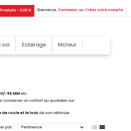
Bienvenue,
Connexion
ou
Créez votre compte
Produits - 0,00 €
 sol
Eclairage
Moteur
30/-35 MM
etc
r conserver un confort au quotidien sur
 de route et le look
de son véhicule
.



ier par :
Pertinence