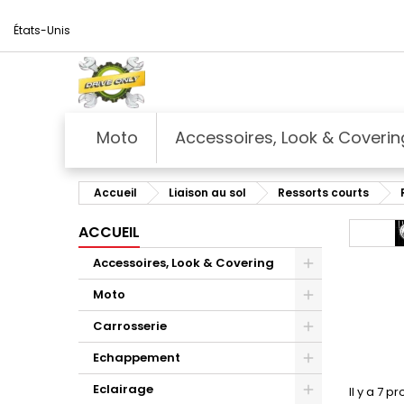
États-Unis
Moto
Accessoires, Look & Coverin
Accueil
Liaison au sol
Ressorts courts
ACCUEIL
Accessoires, Look & Covering
Moto
Carrosserie
Echappement
Eclairage
Il y a 7 pr