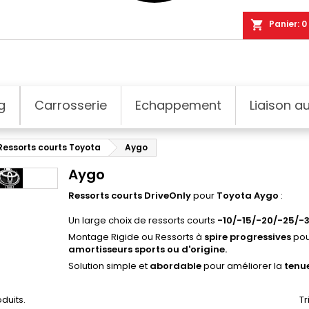
shopping_cart
Panier:
0
g
Carrosserie
Echappement
Liaison au
Ressorts courts Toyota
Aygo
Aygo
Ressorts courts DriveOnly
pour
Toyota Aygo
:
Un large choix de ressorts courts
-10/-15/-20/-25/-
Montage Rigide ou Ressorts à
spire progressives
pou
amortisseurs sports ou d'origine.
Solution simple et
abordable
pour améliorer la
tenue
oduits.
Tr