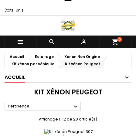
États-Unis
0



shopping_cart
Accueil
Eclairage
Xenon Non Origine
Kit xénon par véhicule
Kit xénon Peugeot
ACCUEIL
KIT XÉNON PEUGEOT

Pertinence
Affichage 1-12 de 20 article(s)