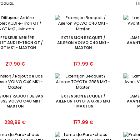
produits.
Tr
IFFUSEUR ARRIÈRE
EXTENSION BECQUET /
LAME
ET AUDI E-TRON GT /
AILERON VOLVO C40 MK1 -
AVANT
 GT MK1 - MAXTON
MAXTON
Prix
Prix
217,90 €
177,99 €
SION / RAJOUT DE BAS
EXTENSION BECQUET /
LAME
ISSE VOLVO C40 MK1 -
AILERON TOYOTA GR86 MK1
AVANT
MAXTON
- MAXTON
M
Prix
Prix
238,99 €
177,99 €