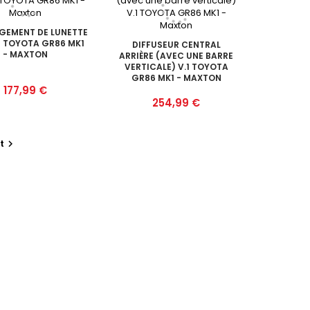
GEMENT DE LUNETTE
E TOYOTA GR86 MK1
DIFFUSEUR CENTRAL
- MAXTON
ARRIÈRE (AVEC UNE BARRE
VERTICALE) V.1 TOYOTA
GR86 MK1 - MAXTON
Prix
177,99 €
Prix
254,99 €
t
