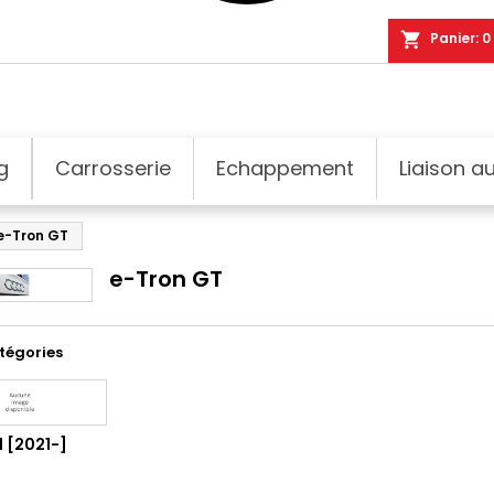
shopping_cart
Panier:
0
g
Carrosserie
Echappement
Liaison au
e-Tron GT
e-Tron GT
tégories
 [2021-]