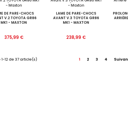
ME DE PARE-CHOCS
LAME DE PARE-CHOCS
PROLON
T V.2 TOYOTA GR86
AVANT V.3 TOYOTA GR86
ARRIÈR
MK1 - MAXTON
MK1 - MAXTON
Prix
Prix
375,99 €
238,99 €
 1-12 de 37 article(s)
1
2
3
4
Suivan