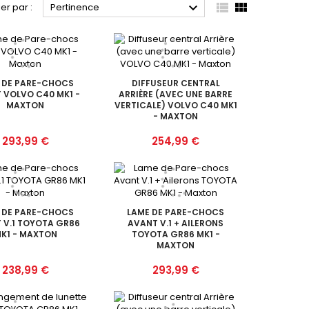



ier par :
Pertinence
 DE PARE-CHOCS
DIFFUSEUR CENTRAL
 VOLVO C40 MK1 -
ARRIÈRE (AVEC UNE BARRE
MAXTON
VERTICALE) VOLVO C40 MK1
- MAXTON
Prix
Prix
293,99 €
254,99 €
 DE PARE-CHOCS
LAME DE PARE-CHOCS
 V.1 TOYOTA GR86
AVANT V.1 + AILERONS
K1 - MAXTON
TOYOTA GR86 MK1 -
MAXTON
Prix
Prix
238,99 €
293,99 €