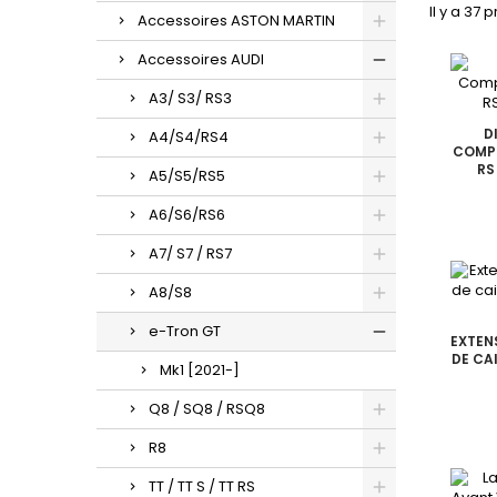
Il y a 37 
Accessoires ASTON MARTIN
Accessoires AUDI
A3/ S3/ RS3
D
A4/S4/RS4
COMPL
RS
A5/S5/RS5
A6/S6/RS6
A7/ S7 / RS7
A8/S8
e-Tron GT
EXTEN
DE CA
Mk1 [2021-]
Q8 / SQ8 / RSQ8
R8
TT / TT S / TT RS