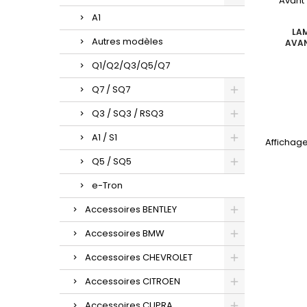
A1
LA
Autres modèles
AVAN
Q1/Q2/Q3/Q5/Q7
Q7 / SQ7
Q3 / SQ3 / RSQ3
A1 / S1
Affichage
Q5 / SQ5
e-Tron
Accessoires BENTLEY
Accessoires BMW
Accessoires CHEVROLET
Accessoires CITROEN
Accessoires CUPRA