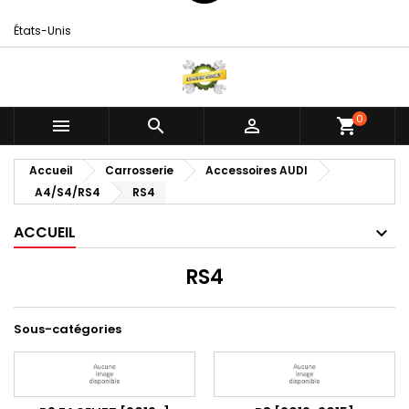
États-Unis
0



shopping_cart
Accueil
Carrosserie
Accessoires AUDI
A4/S4/RS4
RS4
ACCUEIL
RS4
Sous-catégories