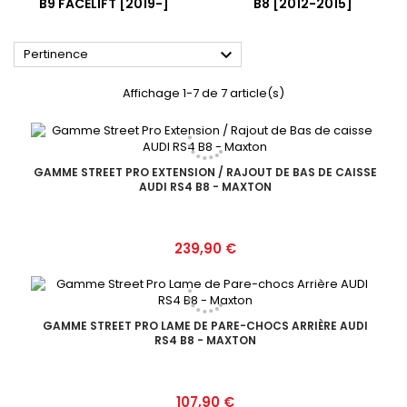
B9 FACELIFT [2019-]
B8 [2012-2015]

Pertinence
Affichage 1-7 de 7 article(s)
GAMME STREET PRO EXTENSION / RAJOUT DE BAS DE CAISSE
AUDI RS4 B8 - MAXTON
Prix
239,90 €
GAMME STREET PRO LAME DE PARE-CHOCS ARRIÈRE AUDI
RS4 B8 - MAXTON
Prix
107,90 €