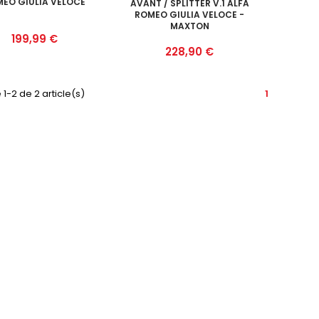
EO GIULIA VELOCE
AVANT / SPLITTER V.1 ALFA
ROMEO GIULIA VELOCE -
MAXTON
Prix
199,99 €
Prix
228,90 €
 1-2 de 2 article(s)
1