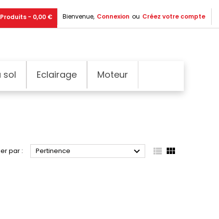
Bienvenue,
Connexion
ou
Créez votre compte
Produits - 0,00 €
 sol
Eclairage
Moteur



ier par :
Pertinence