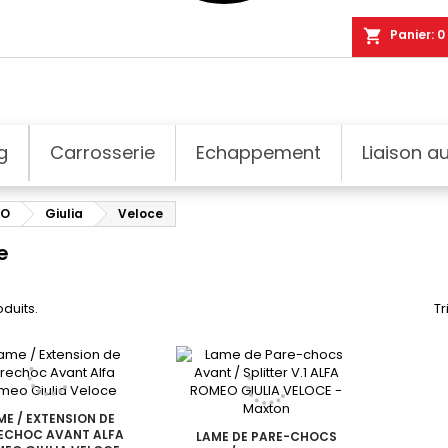
shopping_cart
Panier:
0
g
Carrosserie
Echappement
Liaison au
EO
Giulia
Veloce
e
oduits.
Tr
ME / EXTENSION DE
ECHOC AVANT ALFA
LAME DE PARE-CHOCS