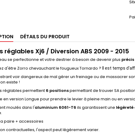
Si
Pa
PTION
DÉTAILS DU PRODUIT
s réglables Xj6 / Diversion ABS 2009 - 2015
eau se perfectionne et votre destrier à besoin de devenir plus
précis
ez d'être Zorro chevauchant le fougueux Tornardo ?
Il est temps d'a
f
 frustrant voir dangereux de mal gérer un freinage ou de massacrer s
ion existe !
rs réglables permettent
6 positions
permettant de trouver SA position
e en version Longue pour prendre le levier à pleine main ou en versio
nt moulés dans l'
aluminium 6061-T6
ils garantissent une
légèreté
e.
 la paire + accessoires
n contractuelles, l'aspect peut légèrement varier.