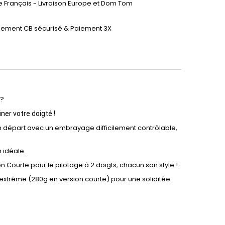
te Français - Livraison Europe et Dom Tom
iement CB sécurisé & Paiement 3X
?
finer votre doigté !
on départ avec un embrayage difficilement contrôlable,
 idéale.
n Courte pour le pilotage à 2 doigts, chacun son style !
extrême (280g en version courte) pour une soliditée