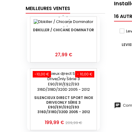
Install
MEILLEURES VENTES
16 AUT
DBKILLER / CHICANE DOMINATOR
LEVIE
Prix
27,99 €
-10,00 €
- 10,00 €
SILENCIEUX DIRECT SPORT INOX
DRIVEONLY SÉRIE 3
Comm
E90/E91/E92/E93
316D/318D/320D 2005 - 2012
Prix
Prix
199,99 €
209,99 €
de