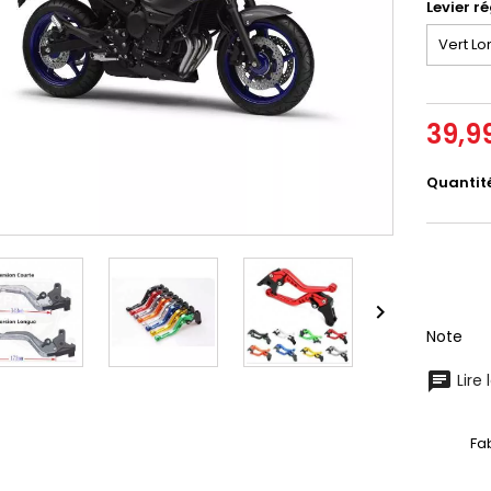
Levier r
39,9
Quantit

Note
Lire 
Fa