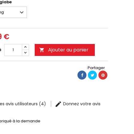
églabe
9 €
Ajouter au panier
é

Partager
les avis utilisateurs (4)
Donnez votre avis
briqué à la demande