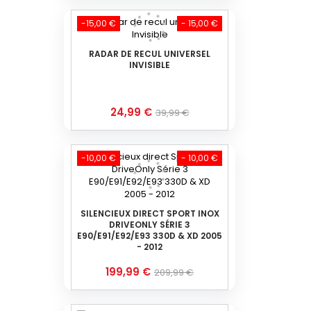
base
-15,00 €
- 15,00 €
RADAR DE RECUL UNIVERSEL
INVISIBLE
Prix
Prix
24,99 €
39,99 €
de
base
-10,00 €
- 10,00 €
SILENCIEUX DIRECT SPORT INOX
DRIVEONLY SÉRIE 3
E90/E91/E92/E93 330D & XD 2005
- 2012
Prix
Prix
199,99 €
209,99 €
de
base