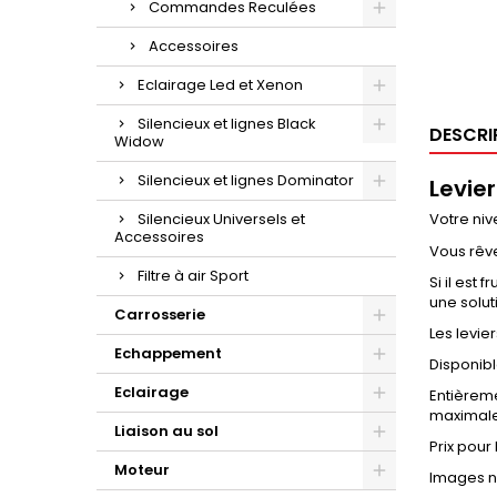
Commandes Reculées
Accessoires
Eclairage Led et Xenon
Silencieux et lignes Black
DESCRI
Widow
Silencieux et lignes Dominator
Levier
Silencieux Universels et
Votre niv
Accessoires
Vous rêv
Filtre à air Sport
Si il est
une solut
Carrosserie
Les levie
Echappement
Disponibl
Eclairage
Entièreme
maximal
Liaison au sol
Prix pour
Moteur
Images no