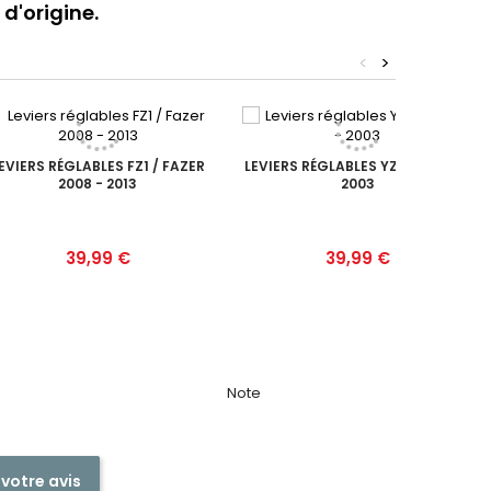
 d'origine.
<
>
EVIERS RÉGLABLES FZ1 / FAZER
LEVIERS RÉGLABLES YZF R1 2002 -
2008 - 2013
2003
Prix
Prix
39,99 €
39,99 €
Note
 votre avis