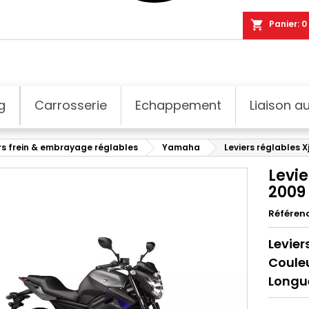
shopping_cart
Panier:
0
g
Carrosserie
Echappement
Liaison au
rs frein & embrayage réglables
Yamaha
Leviers réglables X
Levie
2009 
Référen
Levier
Couleu
Longu