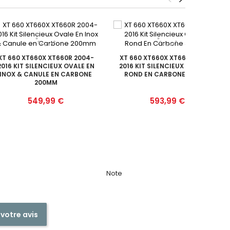
<
>
XT 660 XT660X XT660R 2004-
XT 660 XT660X XT660R 2004-
2016 KIT SILENCIEUX OVALE EN
2016 KIT SILENCIEUX GP STYLE
INOX & CANULE EN CARBONE
ROND EN CARBONE 350MM
200MM
Prix
Prix
549,99 €
593,99 €
Note
 votre avis