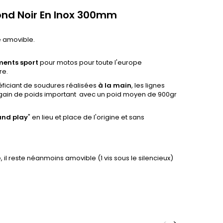
ond Noir En Inox 300mm
ne amovible.
ments sport
pour motos pour toute l'europe
re.
ficiant de soudures réalisées
à la main
, les lignes
 gain de poids important avec un poid moyen de 900gr
and
play
" en lieu et place de l'origine et sans
 il reste néanmoins amovible (1 vis sous le silencieux)