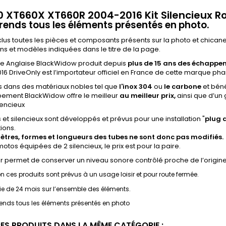
0 XT660X XT660R 2004-2016 Kit Silencieux R
nds tous les éléments présentés en photo.
clus toutes les pièces et composants présents sur la photo et chica
s et modèles indiquées dans le titre de la page.
e Anglaise BlackWidow produit depuis
plus de 15 ans des échappe
16 DriveOnly est l’importateur officiel en France de cette marque pha
s dans des matériaux nobles tel que
l'inox 304
ou
le carbone
et béné
ement BlackWidow offre le meilleur
au meilleur prix,
ainsi que d’un
lencieux
s et silencieux sont développés et prévus pour une installation "
plug
ions.
ètres, formes et longueurs des tubes ne sont donc pas modifiés.
motos équipées de 2 silencieux, le prix est pour la paire.
ler permet de conserver un niveau sonore contrôlé proche de l’origine,
on ces produits sont prévus à un usage loisir et pour route fermée.
e de 24 mois sur l’ensemble des éléments.
nds tous les éléments présentés en photo
RES PRODUITS DANS LA MÊME CATÉGORIE :