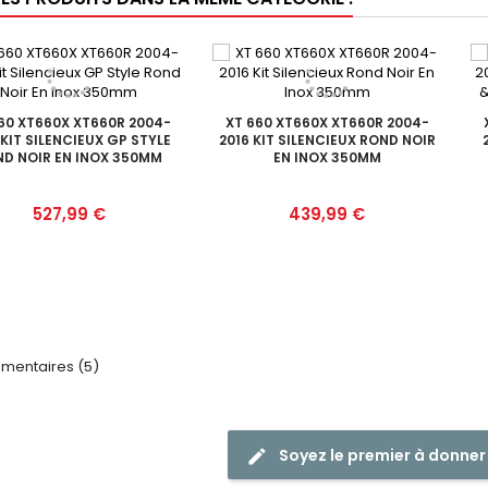
60 XT660X XT660R 2004-
XT 660 XT660X XT660R 2004-
 KIT SILENCIEUX GP STYLE
2016 KIT SILENCIEUX ROND NOIR
D NOIR EN INOX 350MM
EN INOX 350MM
Prix
Prix
527,99 €
439,99 €
entaires (5)
Soyez le premier à donner