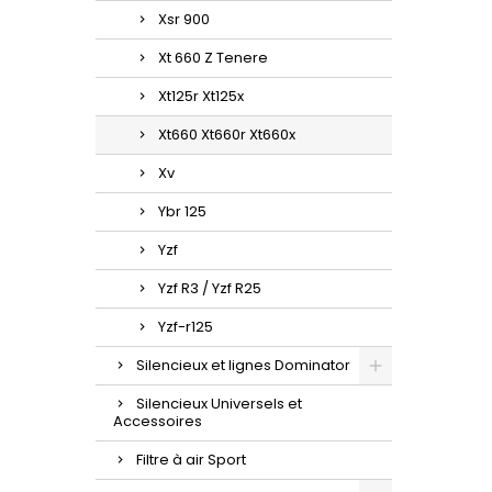
Xsr 900
Xt 660 Z Tenere
Xt125r Xt125x
Xt660 Xt660r Xt660x
Xv
Ybr 125
Yzf
Yzf R3 / Yzf R25
Yzf-r125
Silencieux et lignes Dominator
Silencieux Universels et
Accessoires
Filtre à air Sport