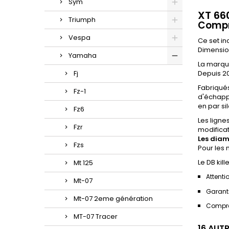
Sym
XT 66
Triumph
Compre
Vespa
Ce set in
Dimension
Yamaha
La marqu
Fj
Depuis 20
Fabriqué
Fz-1
d'échapp
en par si
Fz6
Les ligne
Fzr
modificat
Les diam
Fzs
Pour les 
Le DB kil
Mt 125
Attenti
Mt-07
Garanti
Mt-07 2eme génération
Compre
MT-07 Tracer
16 AUT