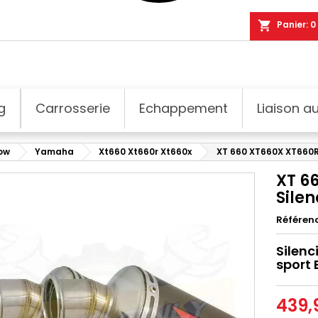
shopping_cart
Panier:
0
g
Carrosserie
Echappement
Liaison au
dow
Yamaha
Xt660 Xt660r Xt660x
XT 660 XT660X XT660R 
XT 6
Sile
Référen
Silenc
sport
439,