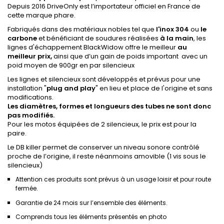
Depuis 2016 DriveOnly est l’importateur officiel en France de
cette marque phare.
Fabriqués dans des matériaux nobles tel que
l'inox 304
ou
le
carbone
et bénéficiant de soudures réalisées
à la main
, les
lignes d'échappement BlackWidow offre le meilleur
au
meilleur prix,
ainsi que d’un gain de poids important avec un
poid moyen de 900gr en par silencieux
Les lignes et silencieux sont développés et prévus pour une
installation "
plug
and
play
" en lieu et place de l'origine et sans
modifications.
Les diamètres, formes et longueurs des tubes ne sont donc
pas modifiés.
Pour les motos équipées de 2 silencieux, le prix est pour la
paire.
Le DB killer permet de conserver un niveau sonore contrôlé
proche de l’origine, il reste néanmoins amovible (1 vis sous le
silencieux)
Attention ces produits sont prévus à un usage loisir et pour route
fermée.
Garantie de 24 mois sur l’ensemble des éléments.
Comprends tous les éléments présentés en photo