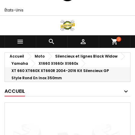
États-Unis
0



shopping_cart
Accueil
Moto
Silencieux et lignes Black Widow
Yamaha
Xt660 Xt660r Xt660x
XT 660 XT660X XT660R 2004-2016 Kit Silencieux GP
Style Rond En Inox 350mm
ACCUEIL