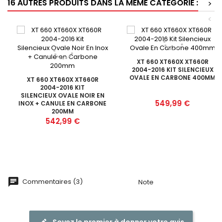
16 AUTRES PRODUITS DANS LA MÊME CATÉGORIE :
>
<
XT 660 XT660X XT660R
2004-2016 KIT SILENCIEUX
OVALE EN CARBONE 400MM
XT 660 XT660X XT660R
2004-2016 KIT
SILENCIEUX OVALE NOIR EN
Prix
549,99 €
INOX + CANULE EN CARBONE
200MM
Prix
542,99 €
Commentaires (3)
Note