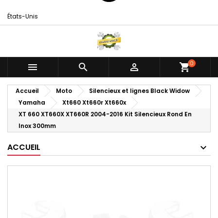
États-Unis
0



shopping_cart
Accueil
Moto
Silencieux et lignes Black Widow
Yamaha
Xt660 Xt660r Xt660x
XT 660 XT660X XT660R 2004-2016 Kit Silencieux Rond En
Inox 300mm
ACCUEIL