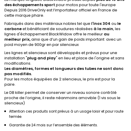
des échappements sport
pour motos pour toute l'europe
Depuis 2016 DriveOnly est l’importateur officiel en France de
cette marque phare.
Fabriqués dans des matériaux nobles tel que
l'inox 304
ou
le
carbone
et bénéficiant de soudures réalisées
à la main
, les
lignes d'échappement BlackWidow offre le meilleur
au
meilleur prix,
ainsi que d’un gain de poids important avec un
poid moyen de 900gr en par silencieux
Les lignes et silencieux sont développés et prévus pour une
installation "
plug
and
play
" en lieu et place de l'origine et sans
modifications.
Les diamètres, formes et longueurs des tubes ne sont donc
pas modifiés.
Pour les motos équipées de 2 silencieux, le prix est pour la
paire.
Le DB killer permet de conserver un niveau sonore contrôlé
proche de l’origine, il reste néanmoins amovible (1 vis sous le
silencieux)
Attention ces produits sont prévus à un usage loisir et pour route
fermée.
Garantie de 24 mois sur l’ensemble des éléments.