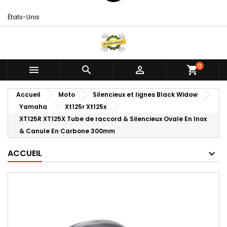
États-Unis
0



shopping_cart
Accueil
Moto
Silencieux et lignes Black Widow
Yamaha
Xt125r Xt125x
XT125R XT125X Tube de raccord & Silencieux Ovale En Inox
& Canule En Carbone 300mm
ACCUEIL