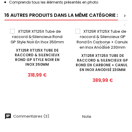
Comprends tous les éléments présentés en photo
16 AUTRES PRODUITS DANS LA MÊME CATÉGORIE :
>
<
XT125R XT125X TUBE DE
RACCORD & SILENCIEUX
XT125R XT125X TUBE DE
ROND GP STYLE NOIR EN
RACCORD & SILENCIEUX GP
INOX 350MM
ROND EN CARBONE + CANULE
EN INOX ANODISÉ 230MM
Prix
318,99 €
Prix
389,99 €
Commentaires (3)
Note