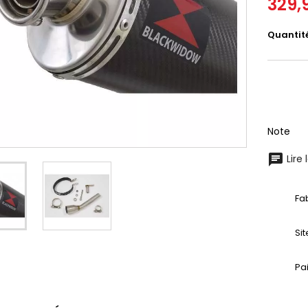
329,
Quantit
Note
Lire 
Fa
Si
Pa