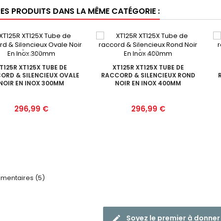
RES PRODUITS DANS LA MÊME CATÉGORIE :
T125R XT125X TUBE DE
XT125R XT125X TUBE DE
ORD & SILENCIEUX OVALE
RACCORD & SILENCIEUX ROND
NOIR EN INOX 300MM
NOIR EN INOX 400MM
Prix
Prix
296,99 €
296,99 €
entaires (5)
Soyez le premier à donner