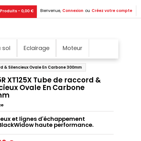
Bienvenue,
Connexion
ou
Créez votre compte
Produits - 0,00 €
 sol
Eclairage
Moteur
rd & Silencieux Ovale En Carbone 300mm
5R XT125X Tube de raccord &
ncieux Ovale En Carbone
mm
ce
ieux et lignes d'échappement
 BlackWidow haute performance.