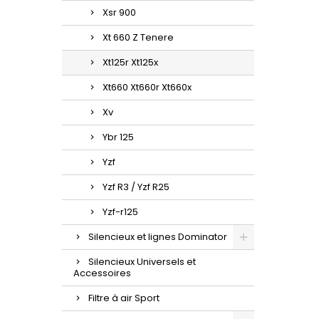
Xsr 900
Xt 660 Z Tenere
Xt125r Xt125x
Xt660 Xt660r Xt660x
Xv
Ybr 125
Yzf
Yzf R3 / Yzf R25
Yzf-r125
Silencieux et lignes Dominator
Silencieux Universels et
Accessoires
Filtre à air Sport