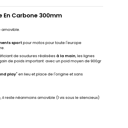
ale En Carbone 300mm
ne amovible.
ments sport
pour motos pour toute l'europe
re.
ficiant de soudures réalisées
à la main
, les lignes
 gain de poids important avec un poid moyen de 900gr
and
play
" en lieu et place de l'origine et sans
 il reste néanmoins amovible (1 vis sous le silencieux)