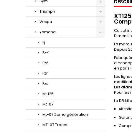
Sym
DESCRI
Triumph
XT125
Compre
Vespa
Ce set in
Yamaha
Dimension
Fj
La marqu
Depuis 20
Fz-1
Fabriqué
Fz6
d'échapp
en par si
Fzr
Les ligne
modificat
Fzs
Les diam
Pour les 
Mt 125
Le DB kil
Mt-07
Attenti
Mt-07 2eme génération
Garanti
MT-07 Tracer
Compre