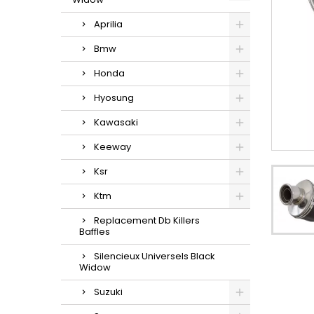
Aprilia
Bmw
Honda
Hyosung
Kawasaki
Keeway
Ksr
Ktm
Replacement Db Killers
Baffles
Silencieux Universels Black
Widow
Suzuki