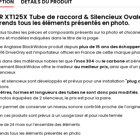
PTION
DÉTAILS DU PRODUIT
R XT125X Tube de raccord & Silencieux Ov
nds tous les éléments présentés en photo.
clus toutes les pièces et composants présents sur la photo et chica
s et modèles indiquées dans le titre de la page.
e Anglaise BlackWidow produit depuis
plus de 15 ans des échappe
16 DriveOnly est l’importateur officiel en France de cette marque pha
s dans des matériaux nobles tel que
l'inox 304
ou
le carbone
et béné
ement BlackWidow offre le meilleur
au meilleur prix,
ainsi que d’un
lencieux
s et silencieux sont développés et prévus pour une installation "
plug
ions.
ètres, formes et longueurs des tubes ne sont donc pas modifiés.
motos équipées de 2 silencieux, le prix est pour la paire.
ler permet de conserver un niveau sonore contrôlé proche de l’origine,
on ces produits sont prévus à un usage loisir et pour route fermée.
e de 24 mois sur l’ensemble des éléments.
nds tous les éléments présentés en photo