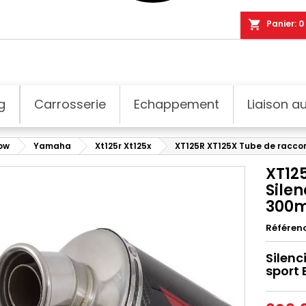
shopping_cart
Panier:
0
g
Carrosserie
Echappement
Liaison au
dow
Yamaha
Xt125r Xt125x
XT125R XT125X Tube de racco
XT12
Sile
300
Référen
Silenc
sport