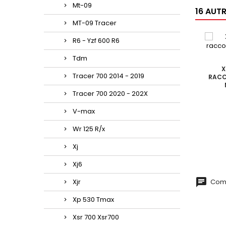
Mt-09
16 AUT
MT-09 Tracer
R6 - Yzf 600 R6
Tdm
X
Tracer 700 2014 - 2019
RACC
Tracer 700 2020 - 202X
V-max
Wr 125 R/x
Xj
Xj6
Comm
Xjr
Xp 530 Tmax
Xsr 700 Xsr700