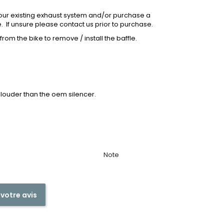
your existing exhaust system and/or purchase a
e. If unsure please contact us prior to purchase.
rom the bike to remove / install the baffle.
 louder than the oem silencer.
Note
 votre avis