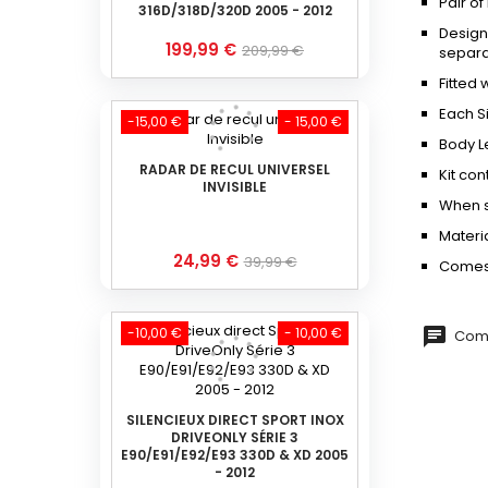
Pair of
316D/318D/320D 2005 - 2012
Design
Prix
Prix
199,99 €
209,99 €
separat
de
Fitted 
base
Each Si
-15,00 €
- 15,00 €
Body L
RADAR DE RECUL UNIVERSEL
Kit con
INVISIBLE
When s
Materi
Prix
Prix
24,99 €
39,99 €
Comes 
de
base
-10,00 €
- 10,00 €
Comm
SILENCIEUX DIRECT SPORT INOX
DRIVEONLY SÉRIE 3
E90/E91/E92/E93 330D & XD 2005
- 2012