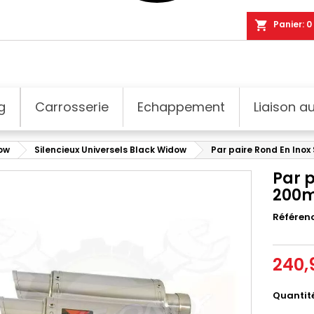
shopping_cart
Panier:
0
g
Carrosserie
Echappement
Liaison au
dow
Silencieux Universels Black Widow
Par paire Rond En Inox
Par p
200
Référen
240,
Quantit