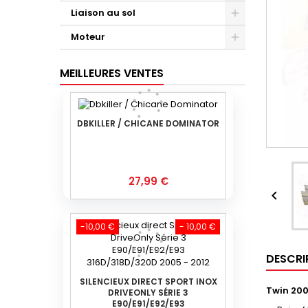
Liaison au sol
Moteur
MEILLEURES VENTES
DBKILLER / CHICANE DOMINATOR
Prix
27,99 €

-10,00 €
- 10,00 €
DESCRI
SILENCIEUX DIRECT SPORT INOX
Twin 200
DRIVEONLY SÉRIE 3
E90/E91/E92/E93