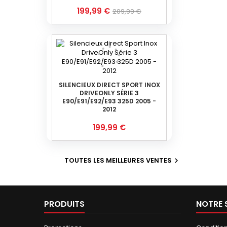
Prix
Prix
199,99 €
209,99 €
de
base
SILENCIEUX DIRECT SPORT INOX
DRIVEONLY SÉRIE 3
E90/E91/E92/E93 325D 2005 -
2012
Prix
199,99 €
TOUTES LES MEILLEURES VENTES

PRODUITS
NOTRE 