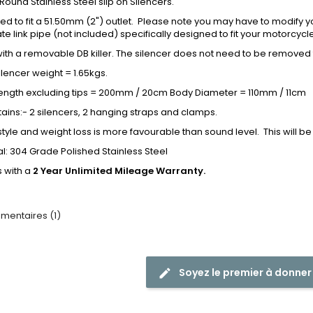
 Round Stainless Steel slip on Silencers.
ed to fit a 51.50mm (2") outlet. Please note you may have to modify 
e link pipe (not included) specifically designed to fit your motorcycl
with a removable DB killer. The silencer does not need to be removed f
lencer weight = 1.65kgs.
ength excluding tips = 200mm / 20cm Body Diameter = 110mm / 11cm
tains:- 2 silencers, 2 hanging straps and clamps.
tyle and weight loss is more favourable than sound level. This will be
al: 304 Grade Polished Stainless Steel
with a
2 Year Unlimited Mileage Warranty.
entaires (1)
Soyez le premier à donner