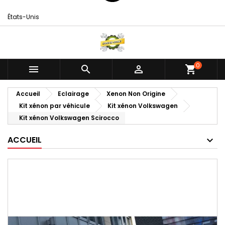
États-Unis
0



shopping_cart
Accueil
Eclairage
Xenon Non Origine
Kit xénon par véhicule
Kit xénon Volkswagen
Kit xénon Volkswagen Scirocco
ACCUEIL