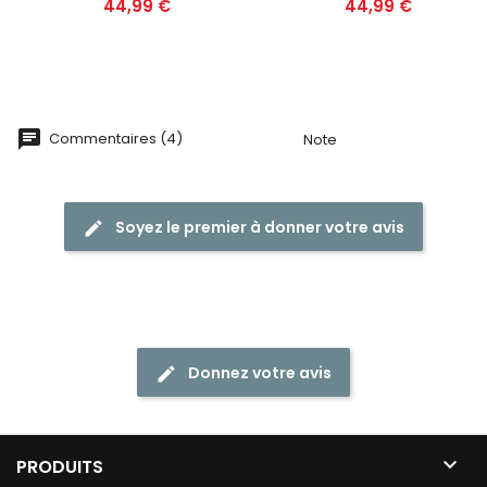
Prix
Prix
44,99 €
44,99 €
Commentaires (4)
Note
Soyez le premier à donner votre avis
Donnez votre avis

PRODUITS