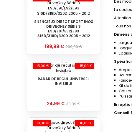
Des mod
La couleu
Attention
SILENCIEUX DIRECT SPORT INOX
Tous nos 
DRIVEONLY SÉRIE 3
E90/E91/E92/E93
Dimensio
316D/318D/320D 2005 - 2012
Largeu
Prix
Prix
199,99 €
209,99 €
Longue
Epaisse
de
base
Spécifici
-15,00 €
- 15,00 €
Ampoul
Ballast
RADAR DE RECUL UNIVERSEL
Faisce
INVISIBLE
Kit de 
Couleu
Puissa
Prix
Prix
24,99 €
39,99 €
En optio
de
Conseill
base
-10,00 €
- 10,00 €