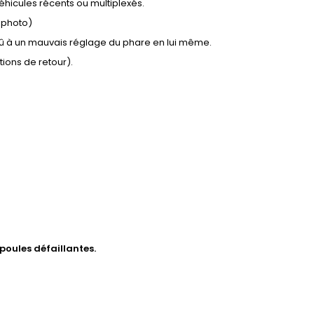
éhicules récents ou multiplexés.
n photo)
 dû à un mauvais réglage du phare en lui même.
tions de retour).
poules défaillantes.