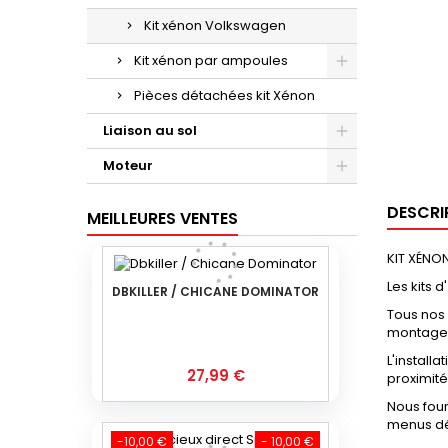
Kit xénon Volkswagen
Kit xénon par ampoules
Pièces détachées kit Xénon
Liaison au sol
Moteur
DESCRI
MEILLEURES VENTES
KIT XÉNON
Les kits d'
DBKILLER / CHICANE DOMINATOR
Tous nos 
montage 
L'install
Prix
27,99 €
proximité
Nous four
menus dér
-10,00 €
- 10,00 €