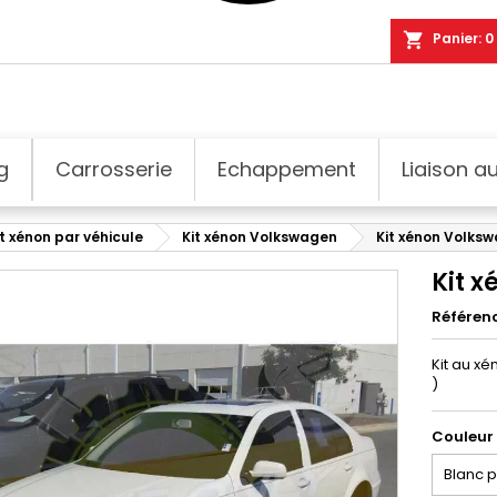
shopping_cart
Panier:
0
g
Carrosserie
Echappement
Liaison au
it xénon par véhicule
Kit xénon Volkswagen
Kit xénon Volksw
Kit 
Référen
Kit au x
)
Couleur