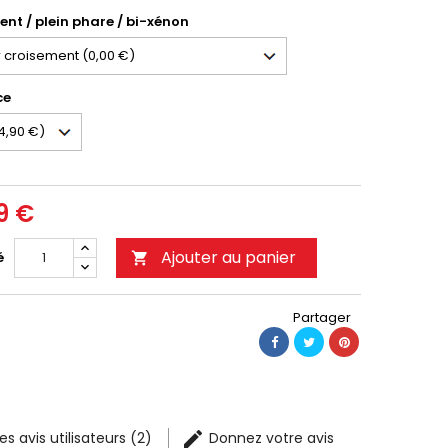
nt / plein phare / bi-xénon
ce
9 €
Ajouter au panier
é

Partager
les avis utilisateurs (2)
Donnez votre avis