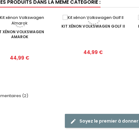
RES PRODUITS DANS LA MÊME CATÉGORIE :
KIT XÉNON VOLKSWAGEN GOLF II
IT XÉNON VOLKSWAGEN
AMAROK
Prix
44,99 €
Prix
44,99 €
entaires (2)
Soyez le premier à donner