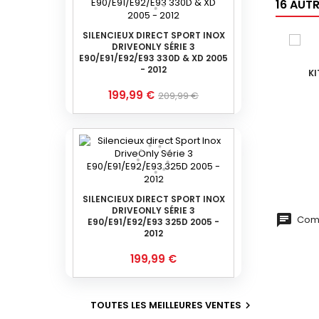
16 AUT
SILENCIEUX DIRECT SPORT INOX
DRIVEONLY SÉRIE 3
E90/E91/E92/E93 330D & XD 2005
- 2012
K
Prix
Prix
199,99 €
209,99 €
de
base
SILENCIEUX DIRECT SPORT INOX
DRIVEONLY SÉRIE 3
Comm
E90/E91/E92/E93 325D 2005 -
2012
Prix
199,99 €
TOUTES LES MEILLEURES VENTES
