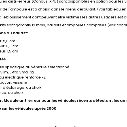
ules
anti-erreur
(Canbus, XPU) sont disponibles en option pour les v
r de l'ampoule est à choisir dans le menu déroulant. (voir tableau e
 : l'éblouissement dont peuvent être victimes les autres usagers est
kits sont garantis 12 mois, ballasts et ampoules comprises (voir condi
ns du ballast:
r: 5,8 cm
ur: 8,6 cm
ur: 1,5 cm
tés :
e spécifique au véhicule sélectionné.
 Slim, Extra Small x2
au éléctrique renforcé x2
fixation, visserie
r d'éclairage: au choix
nce: au choix
n : Module anti erreur pour les véhicules récents détectant les am
é sur les véhicules après 2000