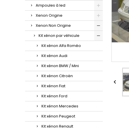
Ampoules à led
Xenon Origine
Xenon Non Origine
Kit xénon par véhicule
Kit xénon Alfa Roméo
Kit xénon Audi
Kit xénon BMW / Mini
Kit xénon Citroën

Kit xénon Fiat
Kit xénon Ford
Kit xénon Mercedes
Kit xénon Peugeot
Kit xénon Renault