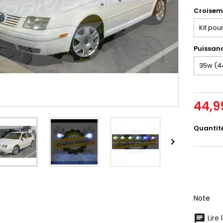
Croiseme
Puissan
44,9
Quantit

Note
Lire 