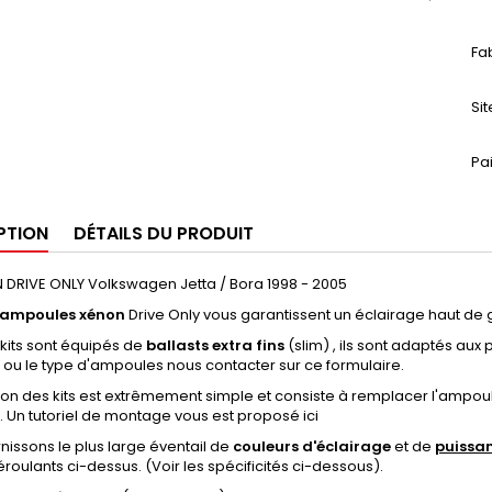
Fa
Si
Pa
PTION
DÉTAILS DU PRODUIT
 DRIVE ONLY Volkswagen Jetta / Bora 1998 - 2005
ampoules xénon
Drive Only vous garantissent un éclairage haut de
kits sont équipés de
ballasts extra fins
(slim) , ils sont adaptés aux
ou le type d'ampoules nous contacter sur ce formulaire.
ation des kits est extrêmement simple et consiste à remplacer l'ampoule 
. Un tutoriel de montage vous est proposé ici
nissons le plus large éventail de
couleurs d'éclairage
et de
puissa
oulants ci-dessus. (Voir les spécificités ci-dessous).