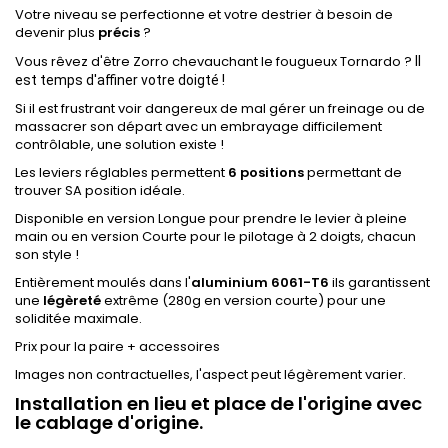
Votre niveau se perfectionne et votre destrier à besoin de
devenir plus
précis
?
Vous rêvez d'être Zorro chevauchant le fougueux Tornardo ?
Il
est temps d'a
ffiner votre doigté !
Si il est frustrant voir dangereux de mal gérer un freinage ou de
massacrer son départ avec un embrayage difficilement
contrôlable, une solution existe !
Les leviers réglables permettent
6 positions
permettant de
trouver SA position idéale.
Disponible en version Longue pour prendre le levier à pleine
main ou en version Courte pour le pilotage à 2 doigts, chacun
son style !
Entièrement moulés dans l'
aluminium 6061-T6
ils garantissent
une
légèreté
extrême (280g en version courte) pour une
soliditée maximale.
Prix pour la paire + accessoires
Images non contractuelles, l'aspect peut légèrement varier.
Installation en lieu et place de l'origine avec
le cablage d'origine.