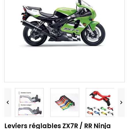


Leviers réglables ZX7R / RR Ninja