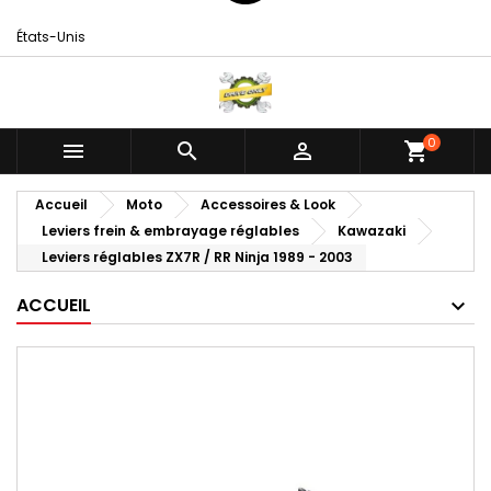
États-Unis
0



shopping_cart
Accueil
Moto
Accessoires & Look
Leviers frein & embrayage réglables
Kawazaki
Leviers réglables ZX7R / RR Ninja 1989 - 2003
ACCUEIL