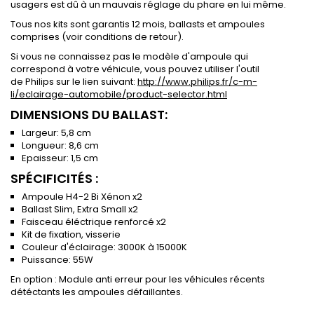
usagers est dû à un mauvais réglage du phare en lui même.
Tous nos kits sont garantis 12 mois, ballasts et ampoules
comprises (voir conditions de retour).
Si vous ne connaissez pas le modèle d'ampoule qui
correspond à votre véhicule, vous pouvez utiliser l'outil
de Philips sur le lien suivant:
http://www.philips.fr/c-m-
li/eclairage-automobile/product-selector.html
DIMENSIONS DU BALLAST:
Largeur: 5,8 cm
Longueur: 8,6 cm
Epaisseur: 1,5 cm
SPÉCIFICITÉS :
Ampoule H4-2 Bi Xénon x2
Ballast Slim, Extra Small x2
Faisceau éléctrique renforcé x2
Kit de fixation, visserie
Couleur d'éclairage: 3000K à 15000K
Puissance: 55W
En option : Module anti erreur pour les véhicules récents
détéctants les ampoules défaillantes.