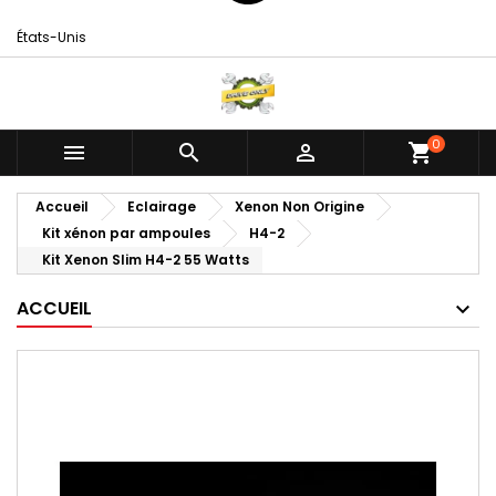
États-Unis
0



shopping_cart
Accueil
Eclairage
Xenon Non Origine
Kit xénon par ampoules
H4-2
Kit Xenon Slim H4-2 55 Watts
ACCUEIL