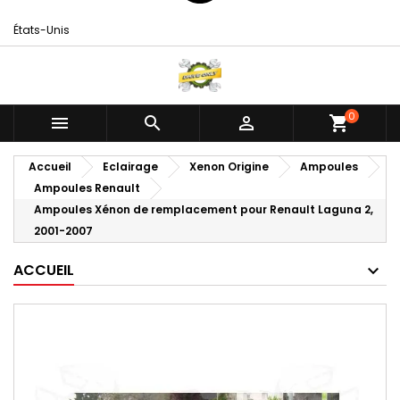
États-Unis
0



shopping_cart
Accueil
Eclairage
Xenon Origine
Ampoules
Ampoules Renault
Ampoules Xénon de remplacement pour Renault Laguna 2,
2001-2007
ACCUEIL