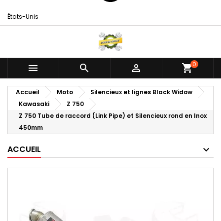
États-Unis
0



shopping_cart
Accueil
Moto
Silencieux et lignes Black Widow
Kawasaki
Z 750
Z 750 Tube de raccord (Link Pipe) et Silencieux rond en Inox
450mm
ACCUEIL