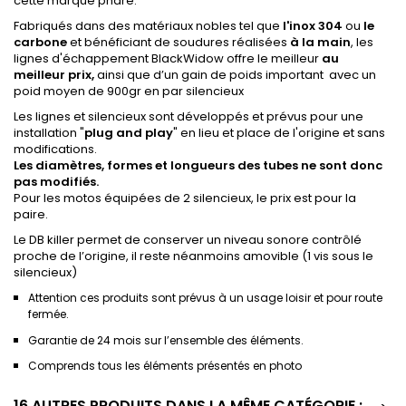
cette marque phare.
Fabriqués dans des matériaux nobles tel que
l'inox 304
ou
le
carbone
et bénéficiant de soudures réalisées
à la main
, les
lignes d'échappement BlackWidow offre le meilleur
au
meilleur prix,
ainsi que d’un gain de poids important avec un
poid moyen de 900gr en par silencieux
Les lignes et silencieux sont développés et prévus pour une
installation "
plug
and
play
" en lieu et place de l'origine et sans
modifications.
Les diamètres, formes et longueurs des tubes ne sont donc
pas modifiés.
Pour les motos équipées de 2 silencieux, le prix est pour la
paire.
Le DB killer permet de conserver un niveau sonore contrôlé
proche de l’origine, il reste néanmoins amovible (1 vis sous le
silencieux)
Attention ces produits sont prévus à un usage loisir et pour route
fermée.
Garantie de 24 mois sur l’ensemble des éléments.
Comprends tous les éléments présentés en photo
16 AUTRES PRODUITS DANS LA MÊME CATÉGORIE :